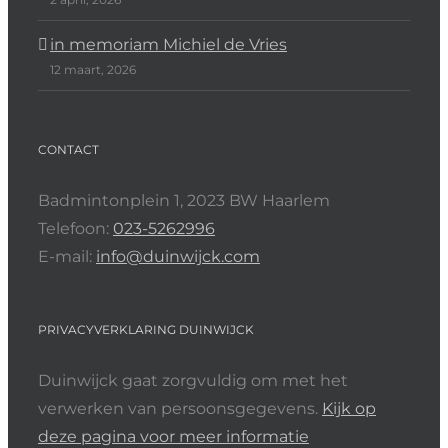
in memoriam Michiel de Vries
12 maart, 2026
CONTACT
Badmintonplein 1, 2023 BW Haarlem
Telefoon:
023-5262996
E-mail:
info@duinwijck.com
PRIVACYVERKLARING DUINWIJCK
Duinwijck gaat zorgvuldig om met het
verwerken van persoonsgegevens.
Kijk op
deze pagina voor meer informatie