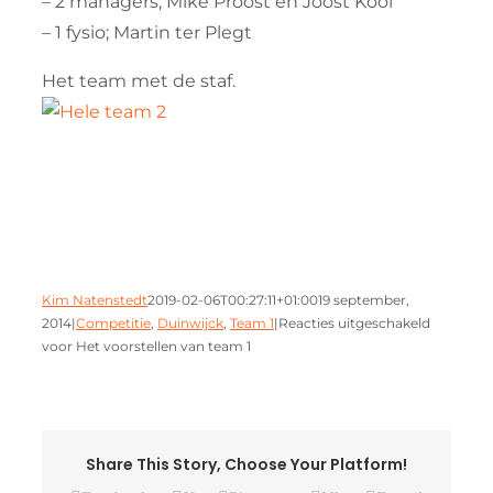
– 2 managers; Mike Proost en Joost Kool
– 1 fysio; Martin ter Plegt
Het team met de staf.
Kim Natenstedt
2019-02-06T00:27:11+01:00
19 september,
2014
|
Competitie
,
Duinwijck
,
Team 1
|
Reacties uitgeschakeld
voor Het voorstellen van team 1
Share This Story, Choose Your Platform!