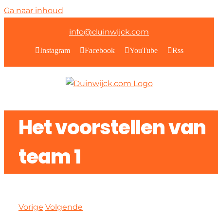
Ga naar inhoud
info@duinwijck.com
Instagram
Facebook
YouTube
Rss
Het voorstellen van
team 1
Vorige
Volgende