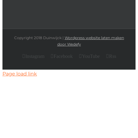
Copyright 2018 Duinwijck |
Wordpress website laten maken
door Wedefy
Instagram
Facebook
YouTube
Rss
Page load link